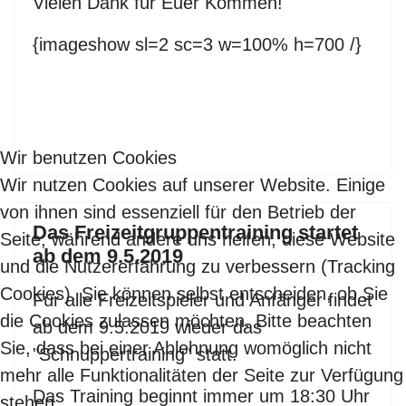
Vielen Dank für Euer Kommen!
{imageshow sl=2 sc=3 w=100% h=700 /}
Wir benutzen Cookies
Wir nutzen Cookies auf unserer Website. Einige
von ihnen sind essenziell für den Betrieb der
Das Freizeitgruppentraining startet
Seite, während andere uns helfen, diese Website
ab dem 9.5.2019
und die Nutzererfahrung zu verbessern (Tracking
Cookies). Sie können selbst entscheiden, ob Sie
Für alle Freizeitspieler und Anfänger findet
die Cookies zulassen möchten. Bitte beachten
ab dem 9.5.2019 wieder das
Sie, dass bei einer Ablehnung womöglich nicht
"Schnuppertraining" statt.
mehr alle Funktionalitäten der Seite zur Verfügung
Das Training beginnt immer um 18:30 Uhr
stehen.