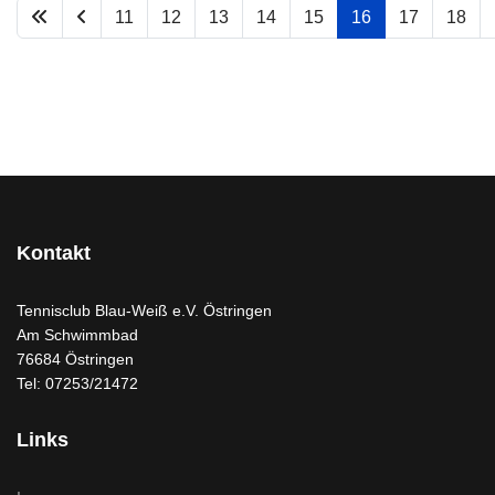
11
12
13
14
15
16
17
18
Kontakt
Tennisclub Blau-Weiß e.V. Östringen
Am Schwimmbad
76684 Östringen
Tel: 07253/21472
Links