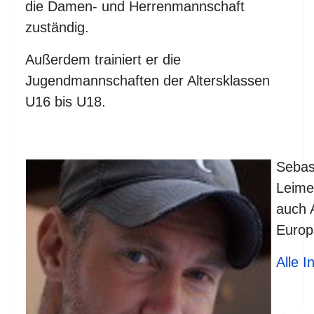
die Damen- und Herrenmannschaft
zuständig.
Außerdem trainiert er die
Jugendmannschaften der Altersklassen
U16 bis U18.
Sebast
Leimen
auch A
Europ
Alle I