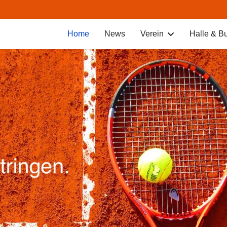
Home
News
Verein
Halle & B