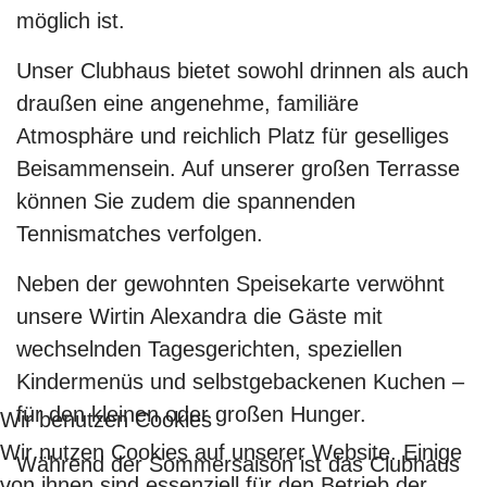
möglich ist.
Unser Clubhaus bietet sowohl drinnen als auch
draußen eine angenehme, familiäre
Atmosphäre und reichlich Platz für geselliges
Beisammensein. Auf unserer großen Terrasse
können Sie zudem die spannenden
Tennismatches verfolgen.
Neben der gewohnten Speisekarte verwöhnt
unsere Wirtin Alexandra die Gäste mit
wechselnden Tagesgerichten, speziellen
Kindermenüs und selbstgebackenen Kuchen –
für den kleinen oder großen Hunger.
Wir benutzen Cookies
Wir nutzen Cookies auf unserer Website. Einige
Während der Sommersaison ist das Clubhaus
von ihnen sind essenziell für den Betrieb der