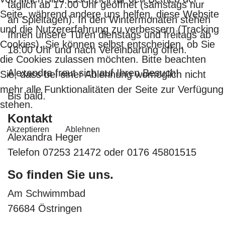
täglich ab 17:00 Uhr geöffnet (samstags nur
Seite, während andere uns helfen, diese Website
an Spieltagen). In den Wintermonaten stehen
und die Nutzererfahrung zu verbessern (Tracking
Ihnen unsere Türen dienstags und freitags ab
Cookies). Sie können selbst entscheiden, ob Sie
18:00 Uhr und nach Vereinbarung offen.
die Cookies zulassen möchten. Bitte beachten
Alexandra freut sich auf Ihren Besuch!
Sie, dass bei einer Ablehnung womöglich nicht
mehr alle Funktionalitäten der Seite zur Verfügung
Bis bald.
stehen.
Kontakt
Akzeptieren
Ablehnen
Alexandra Heger
Telefon 07253 21472 oder 0176 45801515
So finden Sie uns.
Am Schwimmbad
76684 Östringen