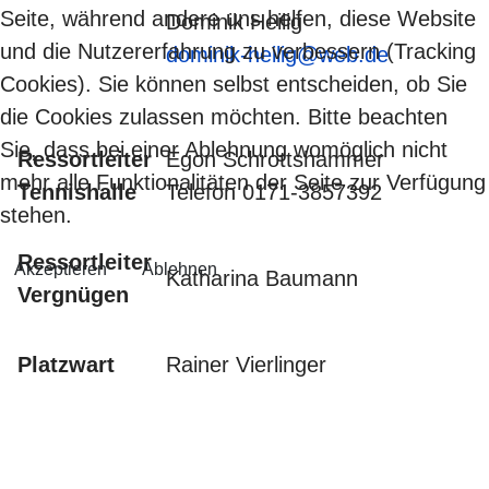
Seite, während andere uns helfen, diese Website
Dominik Heilig
und die Nutzererfahrung zu verbessern (Tracking
dominik-heilig@web.de
Cookies). Sie können selbst entscheiden, ob Sie
die Cookies zulassen möchten. Bitte beachten
Sie, dass bei einer Ablehnung womöglich nicht
Ressortleiter
Egon Schrottshammer
mehr alle Funktionalitäten der Seite zur Verfügung
Tennishalle
Telefon 0171-3857392
stehen.
Ressortleiter
Akzeptieren
Ablehnen
Katharina Baumann
Vergnügen
Platzwart
Rainer Vierlinger