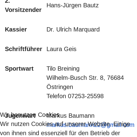
2.
Hans-Jürgen Bautz
Vorsitzender
Kassier
Dr. Ulrich Marquard
Schriftführer
Laura Geis
Sportwart
Tilo Breining
Wilhelm-Busch Str. 8, 76684
Östringen
Telefon 07253-25598
Wir benutzen Cookies
Jugenwart
Markus Baumann
Wir nutzen Cookies auf unserer Website. Einige
markus.baumann22@gmail.com
von ihnen sind essenziell für den Betrieb der