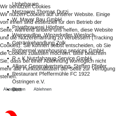
Unbehauen
Wir benutzen Cookies
Metzgerei Thomas Dutzi
Wir nutzen Cookies auf unserer Website. Einige
W. Mayer Bau GmbH
von ihnen sind essenziell für den Betrieb der
Privatbrauerei Höpfner
Seite, während andere uns helfen, diese Website
Weinpavillon, Winzerkeller Wiesloch
und die Nutzererfahrung zu verbessern (Tracking
Getränkehandlung Zolk
Cookies). Sie können selbst entscheiden, ob Sie
Rothermel warehousing services GmbH
die Cookies zulassen möchten. Bitte beachten
R + K Nutzfahzeug-Service GmbH
Sie, dass bei einer Ablehnung womöglich nicht
Allianz Generalvertretung, Steffen Pfeifer
mehr alle Funktionalitäten der Seite zur Verfügung
Restaurant Pfeffermühle FC 1922
stehen.
Östringen e.V.
Bott
Akzeptieren
Ablehnen