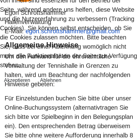
von ihnen sind essenziell für den Betrieb der
Seite, während andere uns helfen, diese Website
Egon Schrottshammer
und die Nutzererfahrung zu verbessern (Tracking
Hallenverwaltung
Cookies). Sie können selbst entscheiden, ob Sie
E-Mail:
egon.schrottshammer@gmail.com
die Cookies zulassen möchten. Bitte beachten
Allgemeine Hinweise
Sie, dass bei einer Ablehnung womöglich nicht
mehr alle Funktionalitäten der Seite zur Verfügung
Um den Aufwand für die ehrenamtliche
stehen.
Verwaltung der Tennishalle in Grenzen zu
halten, wird um Beachtung der nachfolgenden
Akzeptieren
Ablehnen
Hinweise gebeten:
Für Einzelstunden buchen Sie bitte über unser
Online-Buchungssystem (alternativtragen Sie
sich bitte vor Spielbeginn in den Belegungsplan
ein). Den entsprechenden Betrag überweisem
Sie bitte ohne weitere Aufforderung innerhalb 8