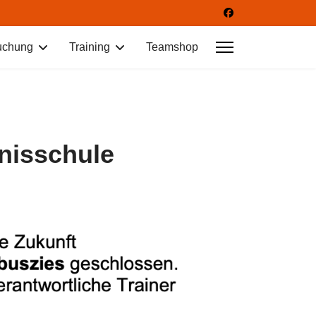
uchung
Training
Teamshop
nisschule